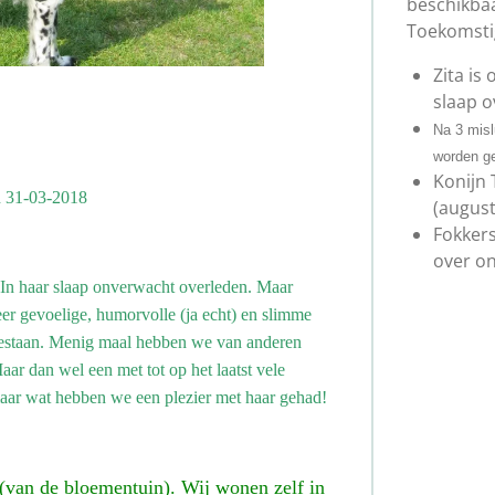
beschikbaa
Toekomsti
Zita is
slaap 
Na 3 misl
worden ge
Konijn 
 31-03-2018
(august
Fokker
over on
 In haar slaap onverwacht overleden. Maar
eer gevoelige, humorvolle (ja echt) en slimme
bestaan. Menig maal hebben we van anderen
aar dan wel een met tot op het laatst vele
maar wat hebben we een plezier met haar gehad!
 (van de bloementuin). Wij wonen zelf in