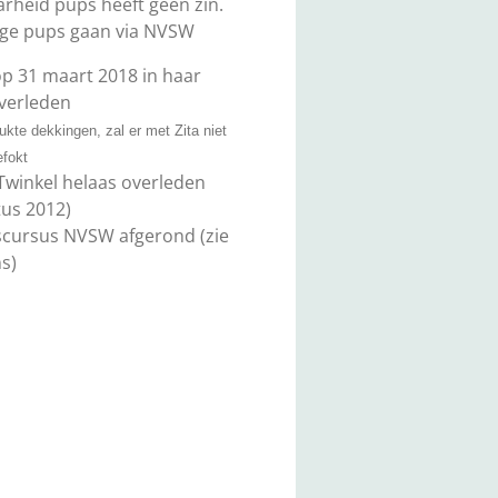
rheid pups heeft geen zin.
ge pups gaan via NVSW
 op 31 maart 2018 in haar
overleden
ukte dekkingen, zal er met Zita niet
fokt
Twinkel helaas overleden
us 2012)
scursus NVSW afgerond
(zie
s)